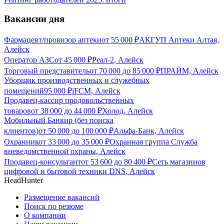
Вакансии дня
Фармацевт/провизор аптеки
от
55 000
₽
АКГУП Аптеки Алтая,
Алейск
Оператор АЗС
от
45 000
₽
Реал-2, Алейск
Торговый представитель
от
70 000
до
85 000
₽
ПРАЙМ, Алейск
Уборщик производственных и служебных
помещений
95 000
₽
iFCM, Алейск
Продавец-кассир продовольственных
товаров
от
38 000
до
44 000
₽
Холод, Алейск
Мобильный Банкир (без поиска
клиентов)
от
50 000
до
100 000
₽
Альфа-Банк, Алейск
Охранник
от
33 000
до
35 000
₽
Охранная группа Служба
вневедомственной охраны, Алейск
Продавец-консультант
от
53 600
до
80 400
₽
Сеть магазинов
цифровой и бытовой техники DNS, Алейск
HeadHunter
Размещение вакансий
Поиск по резюме
О компании