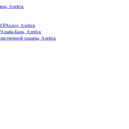
вна, Алейск
0
₽
Холод, Алейск
₽
Альфа-Банк, Алейск
омственной охраны, Алейск