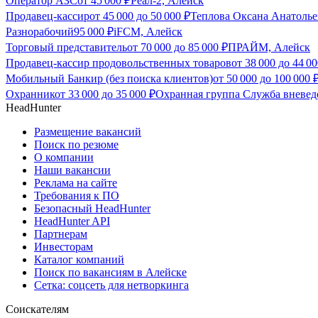
Оператор АЗС
от
45 000
₽
Реал-2, Алейск
Продавец-кассир
от
45 000
до
50 000
₽
Теплова Оксана Анатолье
Разнорабочий
95 000
₽
iFCM, Алейск
Торговый представитель
от
70 000
до
85 000
₽
ПРАЙМ, Алейск
Продавец-кассир продовольственных товаров
от
38 000
до
44 00
Мобильный Банкир (без поиска клиентов)
от
50 000
до
100 000
Охранник
от
33 000
до
35 000
₽
Охранная группа Служба вневед
HeadHunter
Размещение вакансий
Поиск по резюме
О компании
Наши вакансии
Реклама на сайте
Требования к ПО
Безопасный HeadHunter
HeadHunter API
Партнерам
Инвесторам
Каталог компаний
Поиск по вакансиям в Алейске
Сетка: соцсеть для нетворкинга
Соискателям