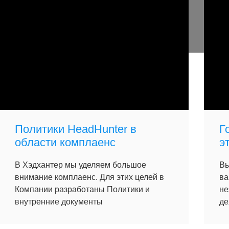
Политики HeadHunter в
Г
области комплаенс
э
В Хэдхантер мы уделяем большое
Вы
внимание комплаенс. Для этих целей в
ва
Компании разработаны Политики и
не
внутренние документы
де