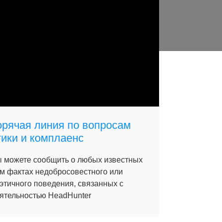
орячая линия по вопросам
тики и комплаенс
 можете сообщить о любых известных
м фактах недобросовестного или
этичного поведения, связанных с
ятельностью HeadHunter