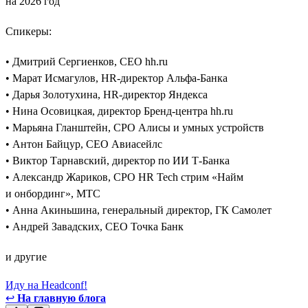
на 2026 год
Спикеры:
• Дмитрий Сергиенков, CEO hh.ru
• Марат Исмагулов, HR-директор Альфа-Банка
• Дарья Золотухина, HR-директор Яндекса
• Нина Осовицкая, директор Бренд-центра hh.ru
• Марьяна Гланштейн, CPO Алисы и умных устройств
• Антон Байцур, CEO Авиасейлс
• Виктор Тарнавский, директор по ИИ Т-Банка
• Александр Жариков, CPO HR Tech стрим «Найм
и онбординг», МТС
• Анна Акиньшина, генеральный директор, ГК Самолет
• Андрей Завадских, СЕО Точка Банк
и другие
Иду на Headconf!
↩
На главную блога