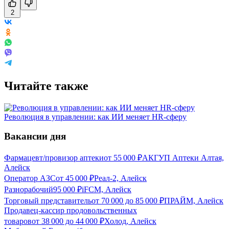
2
Читайте также
Революция в управлении: как ИИ меняет HR-сферу
Вакансии дня
Фармацевт/провизор аптеки
от
55 000
₽
АКГУП Аптеки Алтая,
Алейск
Оператор АЗС
от
45 000
₽
Реал-2, Алейск
Разнорабочий
95 000
₽
iFCM, Алейск
Торговый представитель
от
70 000
до
85 000
₽
ПРАЙМ, Алейск
Продавец-кассир продовольственных
товаров
от
38 000
до
44 000
₽
Холод, Алейск