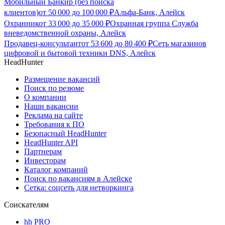
Мобильный Банкир (без поиска
клиентов)
от
50 000
до
100 000
₽
Альфа-Банк, Алейск
Охранник
от
33 000
до
35 000
₽
Охранная группа Служба
вневедомственной охраны, Алейск
Продавец-консультант
от
53 600
до
80 400
₽
Сеть магазинов
цифровой и бытовой техники DNS, Алейск
HeadHunter
Размещение вакансий
Поиск по резюме
О компании
Наши вакансии
Реклама на сайте
Требования к ПО
Безопасный HeadHunter
HeadHunter API
Партнерам
Инвесторам
Каталог компаний
Поиск по вакансиям в Алейске
Сетка: соцсеть для нетворкинга
Соискателям
hh PRO