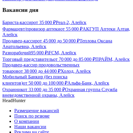
Вакансии дня
Бариста-кассир
от
35 000
₽
Реал-2, Алейск
Фармацевт/провизор аптеки
от
55 000
₽
АКГУП Аптеки Алтая,
Алейск
Продавец-кассир
от
45 000
до
50 000
₽
Теплова Оксана
Анатольевна, Алейск
Разнорабочий
95 000
₽
iFCM, Алейск
Торговый представитель
от
70 000
до
85 000
₽
ПРАЙМ, Алейск
Продавец-кассир продовольственных
товаров
от
38 000
до
44 000
₽
Холод, Алейск
Мобильный Банкир (без поиска
клиентов)
от
50 000
до
100 000
₽
Альфа-Банк, Алейск
Охранник
от
33 000
до
35 000
₽
Охранная группа Служба
вневедомственной охраны, Алейск
HeadHunter
Размещение вакансий
Поиск по резюме
О компании
Наши вакансии
Реклама на сайте