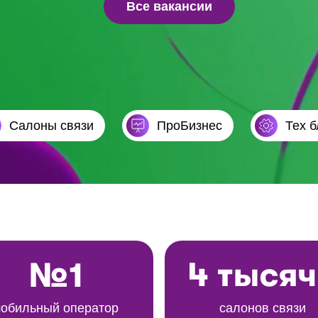
Все вакансии
Cалоны связи
ПроБизнес
Тех б
обильный оператор
салонов связи