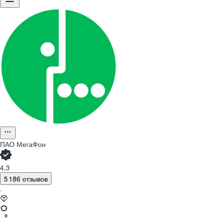
ПАО
МегаФон
4,3
5 186 отзывов
·