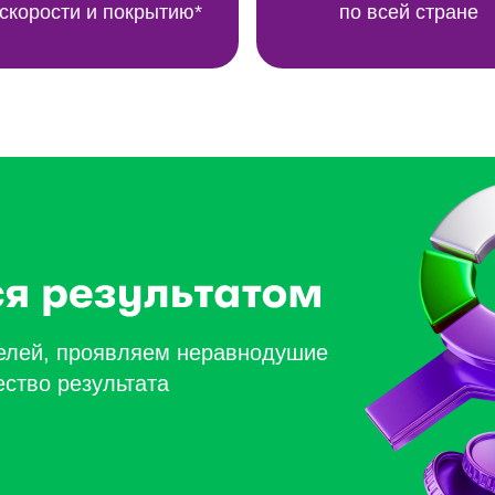
 скорости и покрытию*
по всей стране
целей, проявляем неравнодушие
ество результата