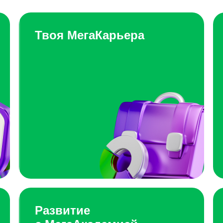
Твоя МегаКарьера
Развитие