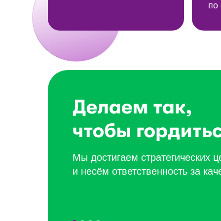
по
Мы достигаем стратегических 
и несём ответственность за кач