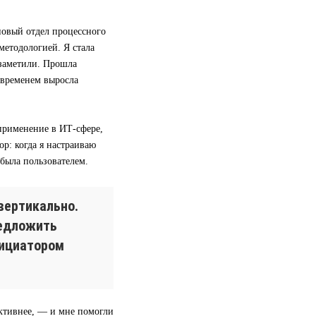
 новый отдел процессного
методологией. Я стала
 заметили. Прошла
 временем выросла
применение в ИТ-сфере,
р: когда я настраиваю
 была пользователем.
вертикально.
редложить
нициатором
ективнее, — и мне помогли