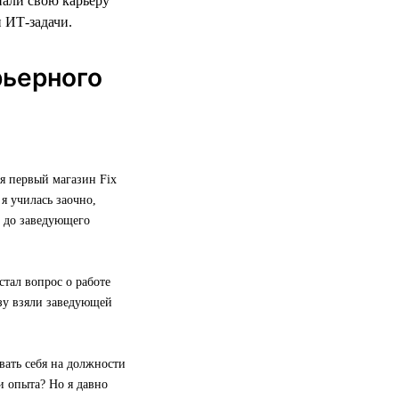
нали свою карьеру
и ИТ-задачи.
рьерного
я первый магазин Fix
я училась заочно,
е до заведующего
стал вопрос о работе
азу взяли заведующей
вать себя на должности
и опыта? Но я давно