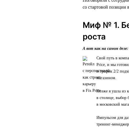
Поговорили с сотрудни
со стартовой позиции в
Миф № 1. Б
роста
А вот как на самом деле:
Свой путь в компа
Price, и мы готов
и график 2/2 подх
магазином.
Позже я ушла из к
в столице, выбор 
в московский мага
Импульсом для да
тренинг-менеджера