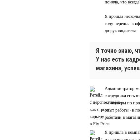
поняла, что всегд
Я прошла нескольк
году перешла в оф
до руководителя.
Я точно знаю, 
У нас есть кад
магазина, успе
Администратор мо
сотрудника есть о
менеджеры по прод
опыт работы «в п
работали в магази
Я пришла в компа
и еще не определи