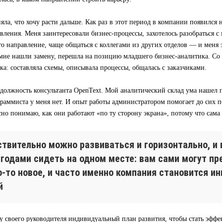
яла, что хочу расти дальше. Как раз в этот период в компании появился
вления. Меня заинтересовали бизнес-процессы, захотелось разобраться с 
то направление, чаще общаться с коллегами из других отделов — и меня
а мне нашли замену, перешла на позицию младшего бизнес-аналитика. Со
ка: составляла схемы, описывала процессы, общалась с заказчиками.
 должность консультанта OpenText. Мой аналитический склад ума нашел 
раммиста у меня нет. И опыт работы администратором помогает до сих по
сно понимаю, как они работают «по ту сторону экрана», потому что сама
ствительно можно развиваться и горизонтально, и 
 годами сидеть на одном месте: вам сами могут п
о-то новое, и часто именно компания становится и
й
у своего руководителя индивидуальный план развития, чтобы стать эфф