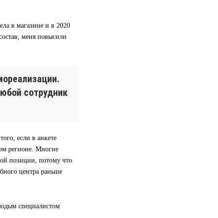
ела в магазине и в 2020
 состав, меня повысили
мореализации.
любой сотрудник
ого, если в анкете
гом регионе. Многие
вой позиции, потому что
ебного центра раньше
олодым специалистом