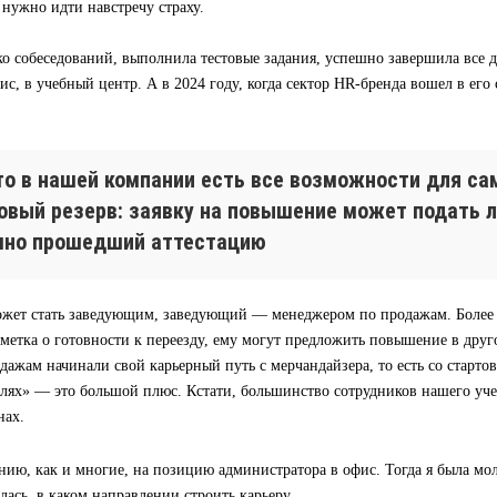
а нужно идти навстречу страху.
о собеседований, выполнила тестовые задания, успешно завершила все д
ис, в учебный центр. А в 2024 году, когда сектор HR-бренда вошел в его
что в нашей компании есть все возможности для са
ровый резерв: заявку на повышение может подать 
шно прошедший аттестацию
жет стать заведующим, заведующий — менеджером по продажам. Более т
тметка о готовности к переезду, ему могут предложить повышение в дру
ажам начинали свой карьерный путь с мерчандайзера, то есть со старто
олях» — это большой плюс. Кстати, большинство сотрудников нашего уч
нах.
нию, как и многие, на позицию администратора в офис. Тогда я была м
лась, в каком направлении строить карьеру.