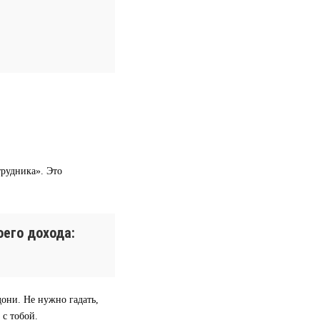
трудника». Это
его дохода:
дони. Не нужно гадать,
 с тобой.