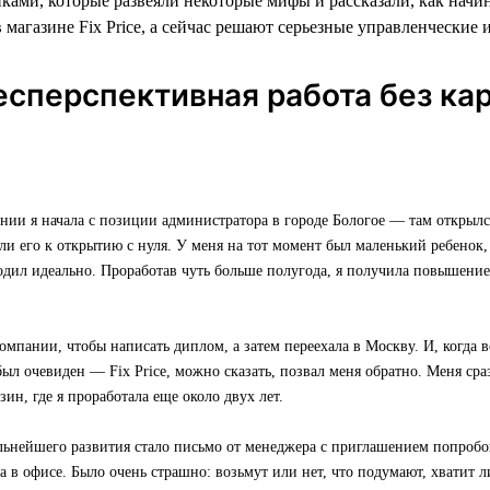
ками, которые развеяли некоторые мифы и рассказали, как начи
 магазине Fix Price, а сейчас решают серьезные управленческие 
есперспективная работа без ка
нии я начала с позиции администратора в городе Бологое — там открылс
или его к открытию с нуля. У меня на тот момент был маленький ребенок, 
одил идеально. Проработав чуть больше полугода, я получила повышени
омпании, чтобы написать диплом, а затем переехала в Москву. И, когда в
был очевиден — Fix Price, можно сказать, позвал меня обратно. Меня ср
зин, где я проработала еще около двух лет.
льнейшего развития стало письмо от менеджера с приглашением попробо
 в офисе. Было очень страшно: возьмут или нет, что подумают, хватит л