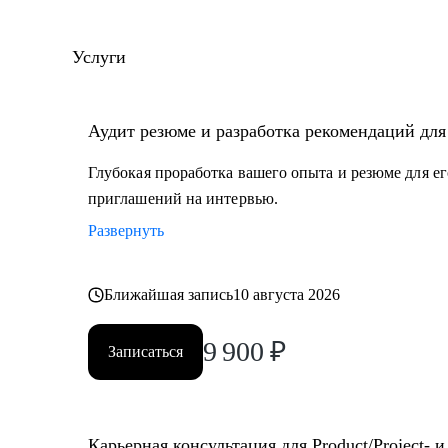
стратегии, GMV и revenue.
• В Авито развивал коммерческие продукты в вертик
Услуги
• Выстроил с нуля направление Trust & Safety в Ави
качество контента, придумал и внедрил систему ско
• Ранее развивал доставку в странах СНГ в Lamoda в
Аудит резюме и разработка рекомендаций для 
анализе метрик доставки, внедрял новые коммерческ
доставки заказа и повышения операционной эффект
Глубокая проработка вашего опыта и резюме для е
приглашений на интервью.
С чем помогу:
Развернуть
• Создать качественное резюме «с нуля» или скоррек
целей.
Ближайшая запись
10 августа 2026
• Узнать, как попасть в ТОП-компанию.
• Подготовиться к интервью, грамотно презентовать
9 900
₽
вопросы.
Записаться
• Сделать ревью ваших текущих навыков и наметить с
manager-a.
• Продактам от junior до lead расскажу, как улучшат
Карьерная консультация для Product/Project- 