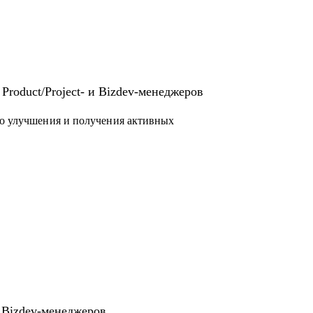
али Авто: подписки, программу лояльности.
то Авто и затем в Товарах. Значимо улучшил
ринга для перераспределения ликвидности.
 роли проектного менеджера: участвовал в
Product/Project- и Bizdev-менеджеров
ие условия для снижения средней стоимости
ивности
го улучшения и получения активных
тировать имеющееся с учетом карьерных
 опыт и сформулировать ответы на сложные
тратегию карьерного развития в роли Project
ь процессы и эффективно работать над
и Bizdev-менеджеров