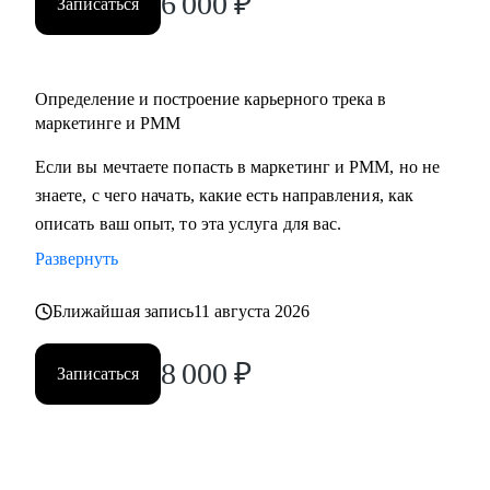
6 000
₽
Записаться
• Middle/senior специалистам в маркетинге и PMM для
получения консультаций по разного рода кейсам, по
выстраиваю карьерного.
Определение и построение карьерного трека в
• Всем, кто точно понимает, что хочет попасть в Digital-
маркетинге и PMM
маркетинг и PMM, но не знает, какие бывают направления,
с чего можно начать, в какую сторону двигаться.
Если вы мечтаете попасть в маркетинг и PMM, но не
знаете, с чего начать, какие есть направления, как
описать ваш опыт, то эта услуга для вас.
Развернуть
Ближайшая запись
11 августа 2026
8 000
₽
Записаться