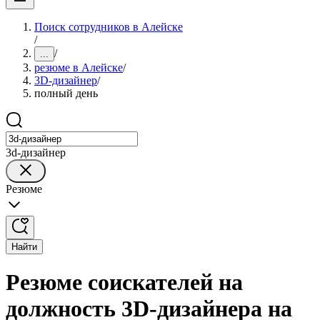
Поиск сотрудников в Алейске
/
/
...
резюме в Алейске
/
3D-дизайнер
/
полный день
3d-дизайнер
Резюме
Найти
Резюме соискателей на
должность 3D-дизайнера на