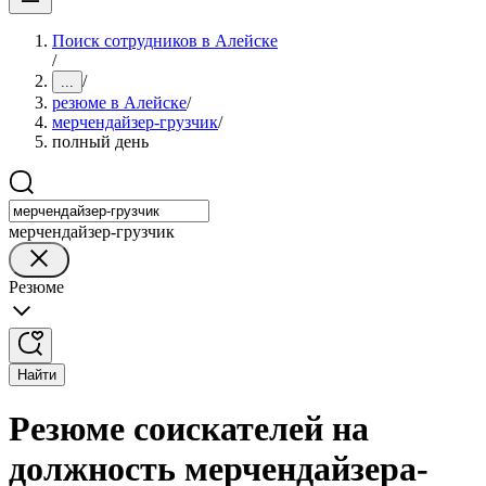
Поиск сотрудников в Алейске
/
/
...
резюме в Алейске
/
мерчендайзер-грузчик
/
полный день
мерчендайзер-грузчик
Резюме
Найти
Резюме соискателей на
должность мерчендайзера-