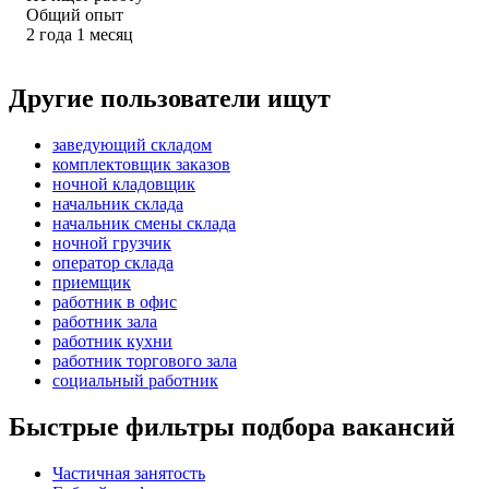
Общий опыт
2
года
1
месяц
Другие пользователи ищут
заведующий складом
комплектовщик заказов
ночной кладовщик
начальник склада
начальник смены склада
ночной грузчик
оператор склада
приемщик
работник в офис
работник зала
работник кухни
работник торгового зала
социальный работник
Быстрые фильтры подбора вакансий
Частичная занятость