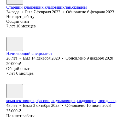
Старший кладовщик,кладовщик/зав.складом
34
года
•
Был
7 февраля 2023
•
Обновлено
6 февраля 2023
Не ищет работу
Общий опыт
7
лет
10
месяцев
Начинающий специалист
28
лет
•
Был
14 декабря 2020
•
Обновлено
9 декабря 2020
20 000
₽
Общий опыт
7
лет
6
месяцев
комплектовщик, фасовщик,упаковщик,кладовщик, продовец, 
48
лет
•
Была
3 октября 2023
•
Обновлено
16 июня 2023
35 000
₽
Не ищет работу