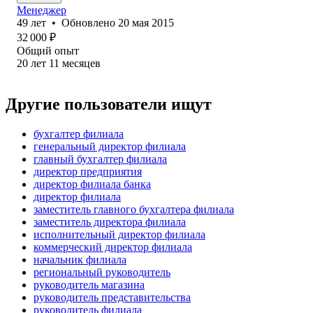
Менеджер
49
лет
•
Обновлено
20 мая 2015
32 000
₽
Общий опыт
20
лет
11
месяцев
Другие пользователи ищут
бухгалтер филиала
генеральный директор филиала
главный бухгалтер филиала
директор предприятия
директор филиала банка
директор филиала
заместитель главного бухгалтера филиала
заместитель директора филиала
исполнительный директор филиала
коммерческий директор филиала
начальник филиала
региональный руководитель
руководитель магазина
руководитель представительства
руководитель филиала