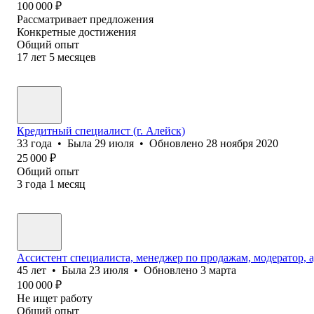
100 000
₽
Рассматривает предложения
Конкретные достижения
Общий опыт
17
лет
5
месяцев
Кредитный специалист (г. Алейск)
33
года
•
Была
29 июля
•
Обновлено
28 ноября 2020
25 000
₽
Общий опыт
3
года
1
месяц
Ассистент специалиста, менеджер по продажам, модератор, 
45
лет
•
Была
23 июля
•
Обновлено
3 марта
100 000
₽
Не ищет работу
Общий опыт