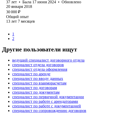
37
лет
•
Была
17 июня 2024
•
Обновлено
20 января 2018
30 000
₽
Общий опыт
13
лет
7
месяцев
1
2
Другие пользователи ищут
ведущий специалист договорного отдела
специалист отдела договоров
специалист отдела оформления
специалист по аренде
специалист по вводу данных
специалист по взаиморасчетам
специалист по договорам
специалист по документам
специалист по первичной документации
специалист по работе с арендаторами
специалист по работе с документацией
специалист по сопровождению договоров