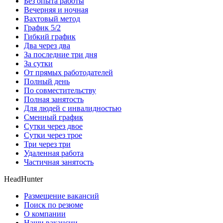
Без опыта работы
Вечерняя и ночная
Вахтовый метод
График 5/2
Гибкий график
Два через два
За последние три дня
За сутки
От прямых работодателей
Полный день
По совместительству
Полная занятость
Для людей с инвалидностью
Сменный график
Сутки через двое
Сутки через трое
Три через три
Удаленная работа
Частичная занятость
HeadHunter
Размещение вакансий
Поиск по резюме
О компании
Наши вакансии