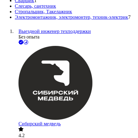
Сварщик
1
Слесарь, сантехник
Стропальщик, Такелажник
Электромонтажник, электромонтер, техник-электрик
7
Выездной инженер техподдержки
Без опыта
Сибирский медведь
4.2