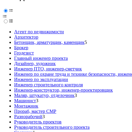
Агент по недвижимости
Архитектор
Бетонщик, арматурщик, каменщик
5
Брокер
Геодезист
Главный инженер проекта
Дизайнер, художник
Инженер ПТО, инженер-сметчик
Инженер по охране труда и технике безопасности, инжен
Инженер по эксплуатации
Инженер строительного контроля
Инженер-конструктор, инженер-проектировщик
Маляр, штукатур, отделочник
3
Машинист
3
Монтажник
Прораб, мастер СМР
Разнорабочий
3
Руководитель проектов
Руководитель строительного проекта