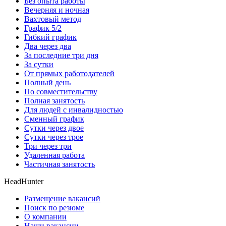
Без опыта работы
Вечерняя и ночная
Вахтовый метод
График 5/2
Гибкий график
Два через два
За последние три дня
За сутки
От прямых работодателей
Полный день
По совместительству
Полная занятость
Для людей с инвалидностью
Сменный график
Сутки через двое
Сутки через трое
Три через три
Удаленная работа
Частичная занятость
HeadHunter
Размещение вакансий
Поиск по резюме
О компании
Наши вакансии