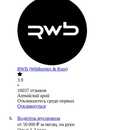
RWB (Wildberries & Russ)
3.9
•
16037
отзывов
Алтайский край
Откликнитесь среди первых
Откликнуться
Водитель мусоровоза
от
50 000
₽
за месяц,
на руки
Опыт 1-3 года