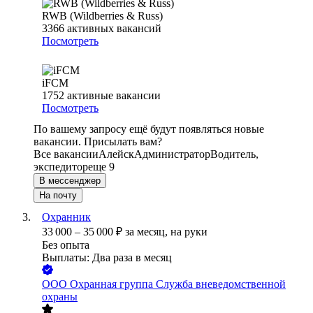
RWB (Wildberries & Russ)
3366
активных вакансий
Посмотреть
iFCM
1752
активные вакансии
Посмотреть
По вашему запросу ещё будут появляться новые
вакансии. Присылать вам?
Все вакансии
Алейск
Администратор
Водитель,
экспедитор
еще 9
В мессенджер
На почту
Охранник
33 000
–
35 000
₽
за месяц,
на руки
Без опыта
Выплаты: Два раза в месяц
ООО
Охранная группа Служба вневедомственной
охраны