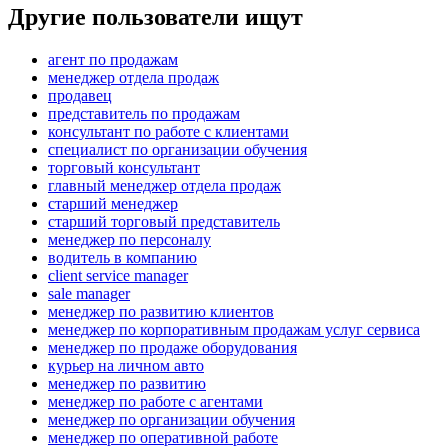
Другие пользователи ищут
агент по продажам
менеджер отдела продаж
продавец
представитель по продажам
консультант по работе с клиентами
специалист по организации обучения
торговый консультант
главный менеджер отдела продаж
старший менеджер
старший торговый представитель
менеджер по персоналу
водитель в компанию
client service manager
sale manager
менеджер по развитию клиентов
менеджер по корпоративным продажам услуг сервиса
менеджер по продаже оборудования
курьер на личном авто
менеджер по развитию
менеджер по работе с агентами
менеджер по организации обучения
менеджер по оперативной работе