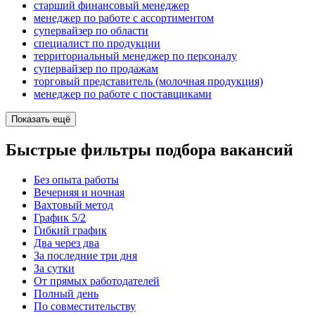
старший финансовый менеджер
менеджер по работе с ассортиментом
супервайзер по области
специалист по продукции
территориальный менеджер по персоналу
супервайзер по продажам
торговый представитель (молочная продукция)
менеджер по работе с поставщиками
Показать ещё
Быстрые фильтры подбора вакансий
Без опыта работы
Вечерняя и ночная
Вахтовый метод
График 5/2
Гибкий график
Два через два
За последние три дня
За сутки
От прямых работодателей
Полный день
По совместительству