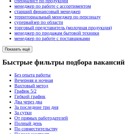
специалист по продукции
менеджер по работе с ассортиментом
старший финансовый менеджер
территориальный менеджер по персоналу
супервайзер по области
торговый представитель (молочная продукция)
менеджер по продажам бытовой техники
менеджер по работе с поставщиками
Показать ещё
Быстрые фильтры подбора вакансий
Без опыта работы
Вечерняя и ночная
Вахтовый метод
График 5/2
Гибкий график
Два через два
За последние три дня
За сутки
От прямых работодателей
Полный день
По совместительству