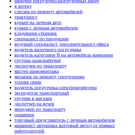
рабочий погрузочно-разгрузочных работ
в аптеку
слесарь по ремонту автомобилей
тракторист
курьер на личном авто
курьер с личным автомобилем
кладовщик-сборщик
специалист по продукции
ведущий специалист дополнительного офиса
водитель вилочного погрузчика
водитель категории B на автомобиль компании
грузчик-разнорабочий
диспетчер по транспорту
мастер шиномонтажа
механик по ремонту спецтехники
техник связи
водитель погрузчика-электроштабелера
экспедитор транспортный
грузчик в магазин
диспетчер на вечер
менеджер по транспорту
охранник
торговый представитель с личным автомобилем
машинист автокрана вахтовый метод от прямых
работодателей