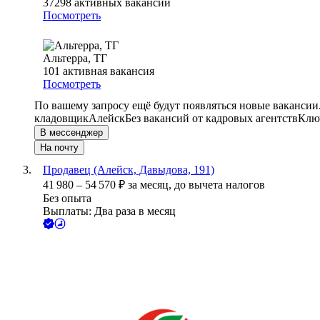
37298
активных вакансий
Посмотреть
Альтерра, ТГ
101
активная вакансия
Посмотреть
По вашему запросу ещё будут появляться новые вакансии
кладовщик
Алейск
Без вакансий от кадровых агентств
Ключ
В мессенджер
На почту
Продавец (Алейск, Давыдова, 191)
41 980
–
54 570
₽
за месяц,
до вычета налогов
Без опыта
Выплаты: Два раза в месяц