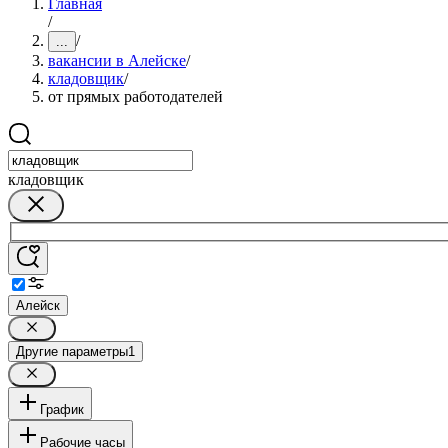
Главная
/
/
...
вакансии в Алейске
/
кладовщик
/
от прямых работодателей
кладовщик
Алейск
Другие параметры
1
График
Рабочие часы