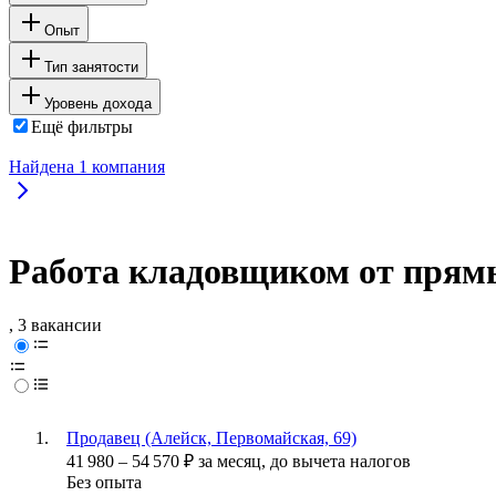
Опыт
Тип занятости
Уровень дохода
Ещё фильтры
Найдена
1
компания
Работа кладовщиком от прямы
, 3 вакансии
Продавец (Алейск, Первомайская, 69)
41 980
–
54 570
₽
за месяц,
до вычета налогов
Без опыта