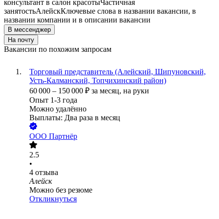
консультант в салон красоты
Частичная
занятость
Алейск
Ключевые слова в названии вакансии, в
названии компании и в описании вакансии
В мессенджер
На почту
Вакансии по похожим запросам
Торговый представитель (Алейский, Шипуновский,
Усть-Калманский, Топчихинский район)
60 000
–
150 000
₽
за месяц,
на руки
Опыт 1-3 года
Можно удалённо
Выплаты: Два раза в месяц
ООО
Партнёр
2.5
•
4
отзыва
Алейск
Можно без резюме
Откликнуться