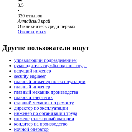
3.5
•
330
отзывов
Алтайский край
Откликнитесь среди первых
Откликнуться
Другие пользователи ищут
управляющий подразделением
руководитель службы охраны труда
ведущий инженер
security engineer
главный инженер по эксплуатации
главный инженер
главный механик производства
главный энергетик
старший механик по ремонту
директор по эксплуатации
инженер по организации труда
инженер электролаборатории
кондитер на производство
ночной оператор