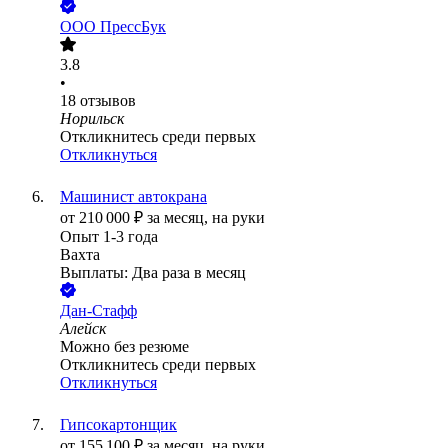
ООО
ПрессБук
3.8
•
18
отзывов
Норильск
Откликнитесь среди первых
Откликнуться
Машинист автокрана
от
210 000
₽
за месяц,
на руки
Опыт 1-3 года
Вахта
Выплаты: Два раза в месяц
Дан-Стафф
Алейск
Можно без резюме
Откликнитесь среди первых
Откликнуться
Гипсокартонщик
от
155 100
₽
за месяц,
на руки