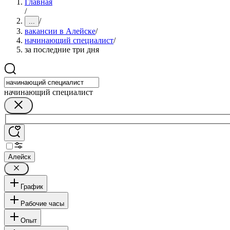
Главная
/
/
...
вакансии в Алейске
/
начинающий специалист
/
за последние три дня
начинающий специалист
Алейск
График
Рабочие часы
Опыт