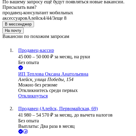
По вашему запросу ещё будут появляться новые вакансии.
Присылать вам?
продавец-консультант мобильных
аксессуаров
Алейск
4/4
4/3
еще 8
В мессенджер
На почту
Вакансии по похожим запросам
Продавец-кассир
45 000
–
50 000
₽
за месяц,
на руки
Без опыта
ИП
Теплова Оксана Анатольевна
Алейск, улица Победы, 154
Можно без резюме
Откликнитесь среди первых
Откликнуться
Продавец (Алейск, Первомайская, 69)
41 980
–
54 570
₽
за месяц,
до вычета налогов
Без опыта
Выплаты: Два раза в месяц