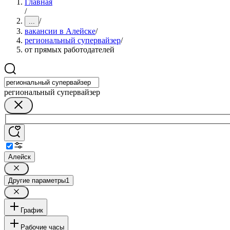
Главная
/
/
...
вакансии в Алейске
/
региональный супервайзер
/
от прямых работодателей
региональный супервайзер
Алейск
Другие параметры
1
График
Рабочие часы