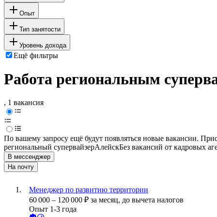
Опыт
Тип занятости
Уровень дохода
Ещё фильтры
Работа региональным суперва
, 1 вакансия
По вашему запросу ещё будут появляться новые вакансии. При
региональный супервайзер
Алейск
Без вакансий от кадровых аг
В мессенджер
На почту
Менеджер по развитию территории
60 000
–
120 000
₽
за месяц,
до вычета налогов
Опыт 1-3 года