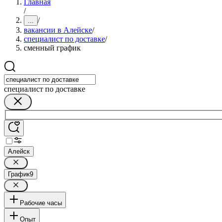
Главная
/
/
...
вакансии в Алейске
/
специалист по доставке
/
сменный график
специалист по доставке
Алейск
График
9
Рабочие часы
Опыт