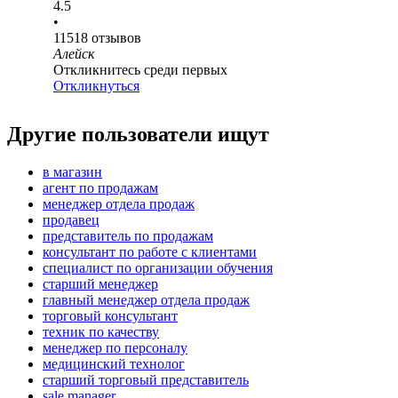
4.5
•
11518
отзывов
Алейск
Откликнитесь среди первых
Откликнуться
Другие пользователи ищут
в магазин
агент по продажам
менеджер отдела продаж
продавец
представитель по продажам
консультант по работе с клиентами
специалист по организации обучения
старший менеджер
главный менеджер отдела продаж
торговый консультант
техник по качеству
менеджер по персоналу
медицинский технолог
старший торговый представитель
sale manager