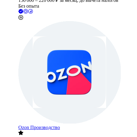
150 000
–
220 000
₽
за месяц,
до вычета налогов
Без опыта
Ozon Производство