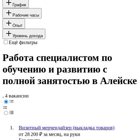
График
Рабочие часы
Опыт
Уровень дохода
Ещё фильтры
Работа специалистом по
обучению и развитию с
полной занятостью в Алейске
, 4 вакансии
Визитный мерчендайзер (выкладка товаров)
от
28 200
₽
за месяц,
на руки