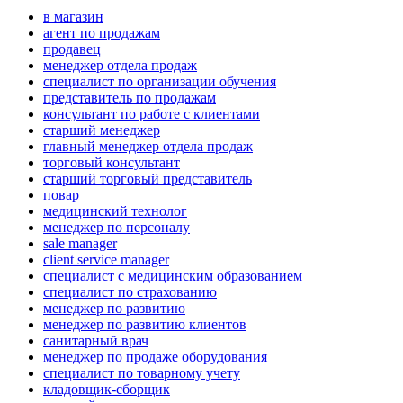
в магазин
агент по продажам
продавец
менеджер отдела продаж
специалист по организации обучения
представитель по продажам
консультант по работе с клиентами
старший менеджер
главный менеджер отдела продаж
торговый консультант
старший торговый представитель
повар
медицинский технолог
менеджер по персоналу
sale manager
client service manager
специалист с медицинским образованием
специалист по страхованию
менеджер по развитию
менеджер по развитию клиентов
санитарный врач
менеджер по продаже оборудования
специалист по товарному учету
кладовщик-сборщик