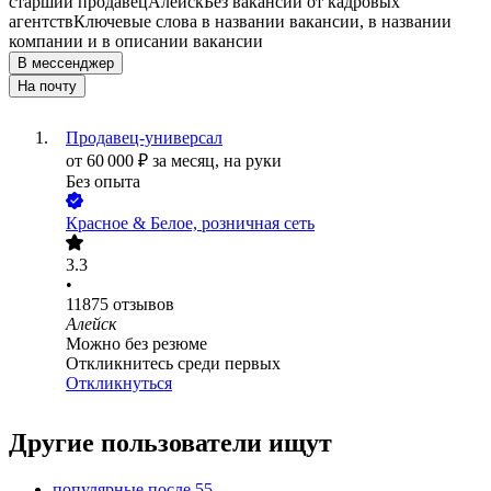
старший продавец
Алейск
Без вакансий от кадровых
агентств
Ключевые слова в названии вакансии, в названии
компании и в описании вакансии
В мессенджер
На почту
Продавец-универсал
от
60 000
₽
за месяц,
на руки
Без опыта
Красное & Белое, розничная сеть
3.3
•
11875
отзывов
Алейск
Можно без резюме
Откликнитесь среди первых
Откликнуться
Другие пользователи ищут
популярные после 55