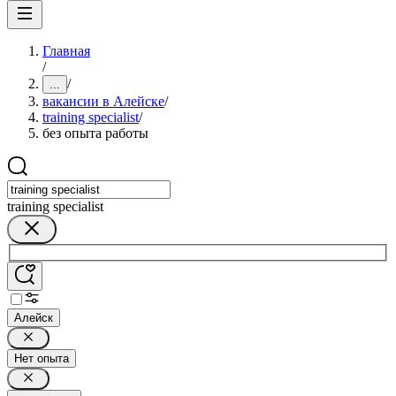
Главная
/
/
...
вакансии в Алейске
/
training specialist
/
без опыта работы
training specialist
Алейск
Нет опыта