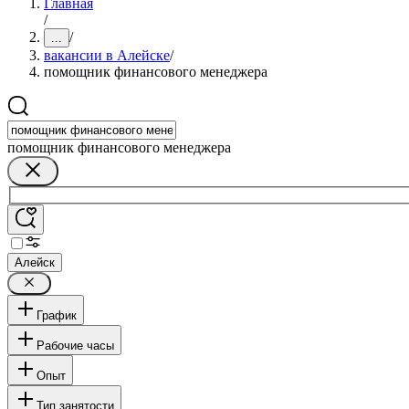
Главная
/
/
...
вакансии в Алейске
/
помощник финансового менеджера
помощник финансового менеджера
Алейск
График
Рабочие часы
Опыт
Тип занятости