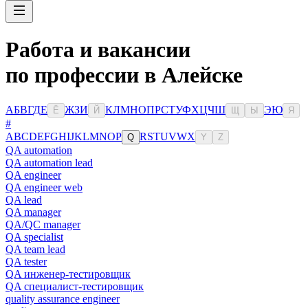
Работа и вакансии
по профессии в Алейске
А
Б
В
Г
Д
Е
Ж
З
И
К
Л
М
Н
О
П
Р
С
Т
У
Ф
Х
Ц
Ч
Ш
Э
Ю
Ё
Й
Щ
Ы
Я
#
A
B
C
D
E
F
G
H
I
J
K
L
M
N
O
P
R
S
T
U
V
W
X
Q
Y
Z
QA automation
QA automation lead
QA engineer
QA engineer web
QA lead
QA manager
QA/QC manager
QA specialist
QA team lead
QA tester
QA инженер-тестировщик
QA специалист-тестировщик
quality assurance engineer