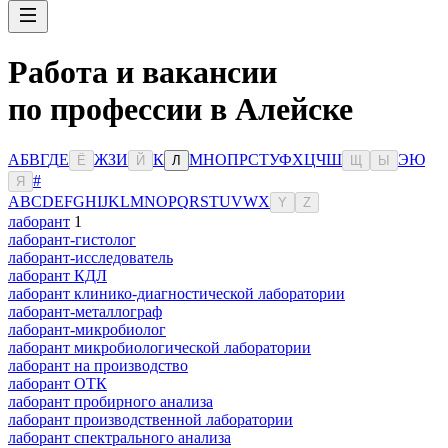
Работа и вакансии
по профессии в Алейске
А
Б
В
Г
Д
Е
Ж
З
И
К
М
Н
О
П
Р
С
Т
У
Ф
Х
Ц
Ч
Ш
Э
Ю
Ё
Й
Л
Щ
Ы
#
Я
A
B
C
D
E
F
G
H
I
J
K
L
M
N
O
P
Q
R
S
T
U
V
W
X
Y
Z
лаборант
1
лаборант-гистолог
лаборант-исследователь
лаборант КДЛ
лаборант клинико-диагностической лаборатории
лаборант-металлограф
лаборант-микробиолог
лаборант микробиологической лаборатории
лаборант на производство
лаборант ОТК
лаборант пробирного анализа
лаборант производственной лаборатории
лаборант спектрального анализа