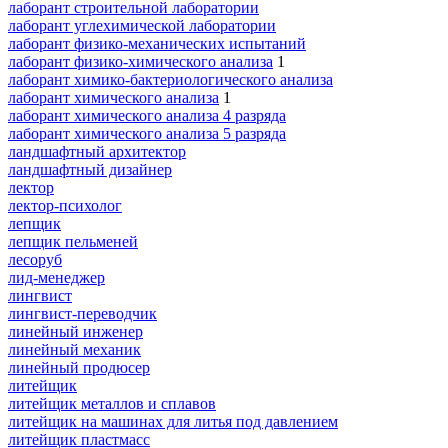
лаборант строительной лаборатории
лаборант углехимической лаборатории
лаборант физико-механических испытаний
лаборант физико-химического анализа
1
лаборант химико-бактериологического анализа
лаборант химического анализа
1
лаборант химического анализа 4 разряда
лаборант химического анализа 5 разряда
ландшафтный архитектор
ландшафтный дизайнер
лектор
лектор-психолог
лепщик
лепщик пельменей
лесоруб
лид-менеджер
лингвист
лингвист-переводчик
линейный инженер
линейный механик
линейный продюсер
литейщик
литейщик металлов и сплавов
литейщик на машинах для литья под давлением
литейщик пластмасс