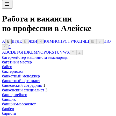
Работа и вакансии
по профессии в Алейске
А
В
Г
Д
Е
Ж
З
И
К
Л
М
Н
О
П
Р
С
Т
У
Ф
Х
Ц
Ч
Ш
Э
Ю
Б
Ё
Й
Щ
Ы
#
Я
A
B
C
D
E
F
G
H
I
J
K
L
M
N
O
P
Q
R
S
T
U
V
W
X
Y
Z
багермейстер машиниста земснаряда
багетный мастер
байер
бактериолог
банкетный менеджер
банкетный официант
банковский сотрудник
1
банковский специалист
3
баннермейкер
банщик
банщик-массажист
барбер
бариста