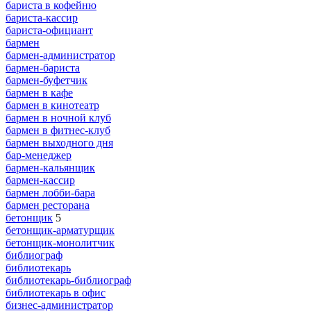
бариста в кофейню
бариста-кассир
бариста-официант
бармен
бармен-администратор
бармен-бариста
бармен-буфетчик
бармен в кафе
бармен в кинотеатр
бармен в ночной клуб
бармен в фитнес-клуб
бармен выходного дня
бар-менеджер
бармен-кальянщик
бармен-кассир
бармен лобби-бара
бармен ресторана
бетонщик
5
бетонщик-арматурщик
бетонщик-монолитчик
библиограф
библиотекарь
библиотекарь-библиограф
библиотекарь в офис
бизнес-администратор