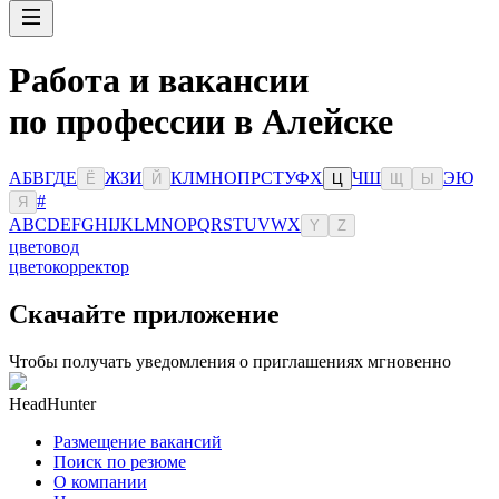
Работа и вакансии
по профессии в Алейске
А
Б
В
Г
Д
Е
Ж
З
И
К
Л
М
Н
О
П
Р
С
Т
У
Ф
Х
Ч
Ш
Э
Ю
Ё
Й
Ц
Щ
Ы
#
Я
A
B
C
D
E
F
G
H
I
J
K
L
M
N
O
P
Q
R
S
T
U
V
W
X
Y
Z
цветовод
цветокорректор
Скачайте приложение
Чтобы получать уведомления о приглашениях мгновенно
HeadHunter
Размещение вакансий
Поиск по резюме
О компании