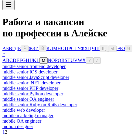
Работа и вакансии
по профессии в Алейске
А
Б
В
Г
Д
Е
Ж
З
И
К
Л
М
Н
О
П
Р
С
Т
У
Ф
Х
Ц
Ч
Ш
Э
Ю
Ё
Й
Щ
Ы
Я
#
A
B
C
D
E
F
G
H
I
J
K
L
N
O
P
Q
R
S
T
U
V
W
X
M
Y
Z
middle senior frontend developer
middle senior IOS developer
middle senior JavaScript developer
middle senior .NET developer
middle senior PHP developer
middle senior Python developer
middle senior QA engineer
middle senior Ruby on Rails developer
middle web developer
mobile marketing manager
mobile QA engineer
motion designer
1
2