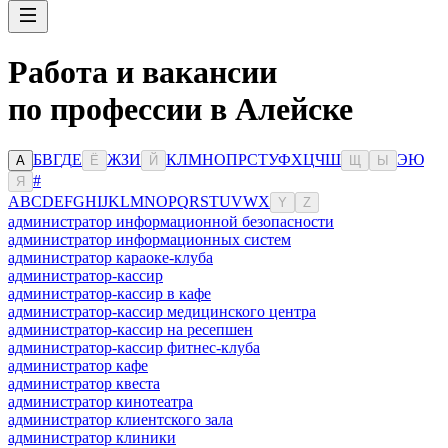
Работа и вакансии
по профессии в Алейске
Б
В
Г
Д
Е
Ж
З
И
К
Л
М
Н
О
П
Р
С
Т
У
Ф
Х
Ц
Ч
Ш
Э
Ю
А
Ё
Й
Щ
Ы
#
Я
A
B
C
D
E
F
G
H
I
J
K
L
M
N
O
P
Q
R
S
T
U
V
W
X
Y
Z
администратор информационной безопасности
администратор информационных систем
администратор караоке-клуба
администратор-кассир
администратор-кассир в кафе
администратор-кассир медицинского центра
администратор-кассир на ресепшен
администратор-кассир фитнес-клуба
администратор кафе
администратор квеста
администратор кинотеатра
администратор клиентского зала
администратор клиники