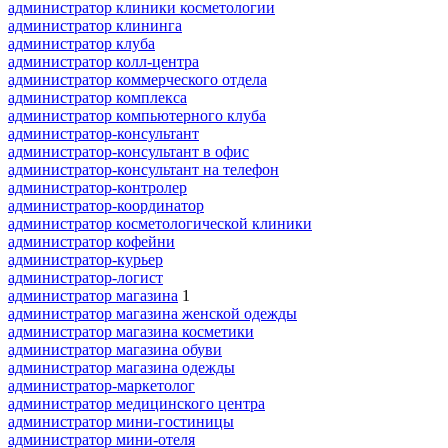
администратор клиники косметологии
администратор клининга
администратор клуба
администратор колл-центра
администратор коммерческого отдела
администратор комплекса
администратор компьютерного клуба
администратор-консультант
администратор-консультант в офис
администратор-консультант на телефон
администратор-контролер
администратор-координатор
администратор косметологической клиники
администратор кофейни
администратор-курьер
администратор-логист
администратор магазина
1
администратор магазина женской одежды
администратор магазина косметики
администратор магазина обуви
администратор магазина одежды
администратор-маркетолог
администратор медицинского центра
администратор мини-гостиницы
администратор мини-отеля