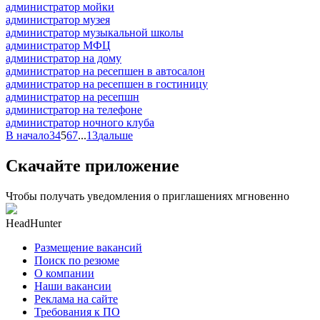
администратор мойки
администратор музея
администратор музыкальной школы
администратор МФЦ
администратор на дому
администратор на ресепшен в автосалон
администратор на ресепшен в гостиницу
администратор на ресепшн
администратор на телефоне
администратор ночного клуба
В начало
3
4
5
6
7
...
13
дальше
Скачайте приложение
Чтобы получать уведомления о приглашениях мгновенно
HeadHunter
Размещение вакансий
Поиск по резюме
О компании
Наши вакансии
Реклама на сайте
Требования к ПО