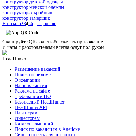
конструктор детской одежды
конструктор женской одежды
конструктор-закройщик
конструктор-замерщик
В начало
2
3
4
5
6
...
11
дальше
Сканируйте QR-код, чтобы скачать приложение
И чаты с работодателями всегда будут под рукой
HeadHunter
Размещение вакансий
Поиск по резюме
О компании
Наши вакансии
Реклама на сайте
Требования к ПО
Безопасный HeadHunter
HeadHunter API
Партнерам
Инвесторам
Каталог компаний
Поиск по вакансиям в Алейске
Сетка: соцсеть для нетворкинга