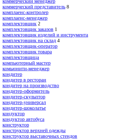
коммерческий менеджер
коммерческий представитель
8
комплаенс-контролер
комплаенс-менеджер
комплектовщик
2
комплектовщик заказов
1
комплектовщик изделий и инструмента
комплектовщик на склад
4
комплектовщик-оператор
комплектовщик товара
комплектовщица
компьютерный мастер
комьюнити-менеджер
кондитер
кондитер в ресторан
кондитер на производство
кондитер-оформитель
кондитер-скульптор
кондитер-универсал
кондитер-шоколатье
кондуктор
кондуктор автобуса
конструктор
конструктор верхней одежды
конструктор выставочных стендов