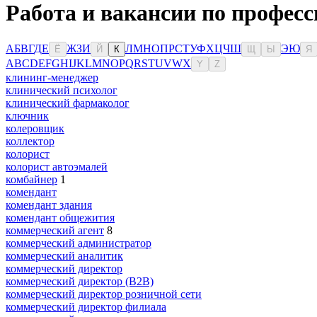
Работа и вакансии по професс
А
Б
В
Г
Д
Е
Ж
З
И
Л
М
Н
О
П
Р
С
Т
У
Ф
Х
Ц
Ч
Ш
Э
Ю
Ё
Й
К
Щ
Ы
Я
A
B
C
D
E
F
G
H
I
J
K
L
M
N
O
P
Q
R
S
T
U
V
W
X
Y
Z
клининг-менеджер
клинический психолог
клинический фармаколог
ключник
колеровщик
коллектор
колорист
колорист автоэмалей
комбайнер
1
комендант
комендант здания
комендант общежития
коммерческий агент
8
коммерческий администратор
коммерческий аналитик
коммерческий директор
коммерческий директор (B2B)
коммерческий директор розничной сети
коммерческий директор филиала