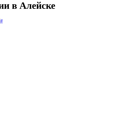
ии в Алейске
#