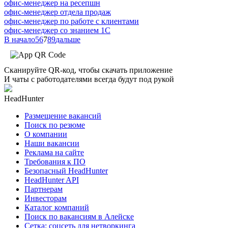
офис-менеджер на ресепшн
офис-менеджер отдела продаж
офис-менеджер по работе с клиентами
офис-менеджер со знанием 1С
В начало
5
6
7
8
9
дальше
Сканируйте QR-код, чтобы скачать приложение
И чаты с работодателями всегда будут под рукой
HeadHunter
Размещение вакансий
Поиск по резюме
О компании
Наши вакансии
Реклама на сайте
Требования к ПО
Безопасный HeadHunter
HeadHunter API
Партнерам
Инвесторам
Каталог компаний
Поиск по вакансиям в Алейске
Сетка: соцсеть для нетворкинга