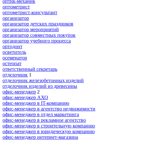
оптик-механик
оптометрист
оптометрист-консультант
организатор
организатор детских праздников
организатор мероприятий
организатор совместных покупок
организатор учебного процесса
ортодонт
осветитель
осеменатор
остеопат
ответственный секретарь
отделочник
1
отделочник железобетонных изделий
отделочник изделий из древесины
офис-менеджер
2
офис-менеджер АХО
офис-менеджер в IT-компанию
офис-менеджер в агентство недвижимости
офис-менеджер в отдел маркетинга
офис-менеджер в рекламное агентство
офис-менеджер в строительную компанию
офис-менеджер в юридическую компанию
офис-менеджер интернет-магазина