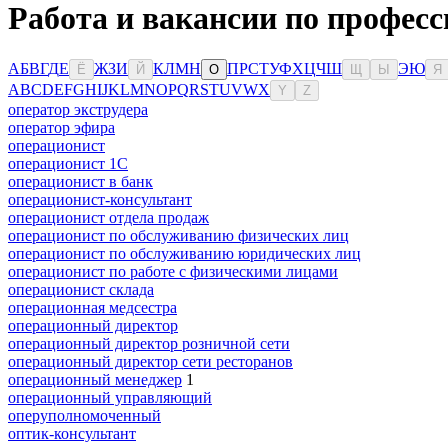
Работа и вакансии по професс
А
Б
В
Г
Д
Е
Ж
З
И
К
Л
М
Н
П
Р
С
Т
У
Ф
Х
Ц
Ч
Ш
Э
Ю
Ё
Й
О
Щ
Ы
Я
A
B
C
D
E
F
G
H
I
J
K
L
M
N
O
P
Q
R
S
T
U
V
W
X
Y
Z
оператор экструдера
оператор эфира
операционист
операционист 1С
операционист в банк
операционист-консультант
операционист отдела продаж
операционист по обслуживанию физических лиц
операционист по обслуживанию юридических лиц
операционист по работе с физическими лицами
операционист склада
операционная медсестра
операционный директор
операционный директор розничной сети
операционный директор сети ресторанов
операционный менеджер
1
операционный управляющий
оперуполномоченный
оптик-консультант