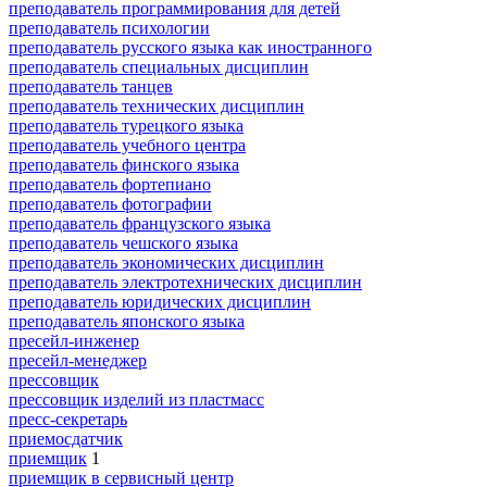
преподаватель программирования для детей
преподаватель психологии
преподаватель русского языка как иностранного
преподаватель специальных дисциплин
преподаватель танцев
преподаватель технических дисциплин
преподаватель турецкого языка
преподаватель учебного центра
преподаватель финского языка
преподаватель фортепиано
преподаватель фотографии
преподаватель французского языка
преподаватель чешского языка
преподаватель экономических дисциплин
преподаватель электротехнических дисциплин
преподаватель юридических дисциплин
преподаватель японского языка
пресейл-инженер
пресейл-менеджер
прессовщик
прессовщик изделий из пластмасс
пресс-секретарь
приемосдатчик
приемщик
1
приемщик в сервисный центр