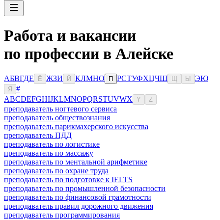
Работа и вакансии
по профессии в Алейске
А
Б
В
Г
Д
Е
Ж
З
И
К
Л
М
Н
О
Р
С
Т
У
Ф
Х
Ц
Ч
Ш
Э
Ю
Ё
Й
П
Щ
Ы
#
Я
A
B
C
D
E
F
G
H
I
J
K
L
M
N
O
P
Q
R
S
T
U
V
W
X
Y
Z
преподаватель ногтевого сервиса
преподаватель обществознания
преподаватель парикмахерского искусства
преподаватель ПДД
преподаватель по логистике
преподаватель по массажу
преподаватель по ментальной арифметике
преподаватель по охране труда
преподаватель по подготовке к IELTS
преподаватель по промышленной безопасности
преподаватель по финансовой грамотности
преподаватель правил дорожного движения
преподаватель программирования