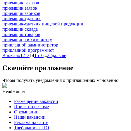
приемщик заказов
приемщик заявок
приемщик звонков
приемщик-сдатчик
приемщик-сдатчик пищевой продукции
приемщик склада
приемщик товаров
приемщица в химчистку
прикладной администратор
прикладной программист
В начало
12
13
14
15
16
...
22
дальше
Скачайте приложение
Чтобы получать уведомления о приглашениях мгновенно
HeadHunter
Размещение вакансий
Поиск по резюме
О компании
Наши вакансии
Реклама на сайте
Требования к ПО