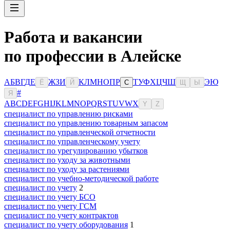
Работа и вакансии
по профессии в Алейске
А
Б
В
Г
Д
Е
Ж
З
И
К
Л
М
Н
О
П
Р
Т
У
Ф
Х
Ц
Ч
Ш
Э
Ю
Ё
Й
С
Щ
Ы
#
Я
A
B
C
D
E
F
G
H
I
J
K
L
M
N
O
P
Q
R
S
T
U
V
W
X
Y
Z
специалист по управлению рисками
специалист по управлению товарным запасом
специалист по управленческой отчетности
специалист по управленческому учету
специалист по урегулированию убытков
специалист по уходу за животными
специалист по уходу за растениями
специалист по учебно-методической работе
специалист по учету
2
специалист по учету БСО
специалист по учету ГСМ
специалист по учету контрактов
специалист по учету оборудования
1