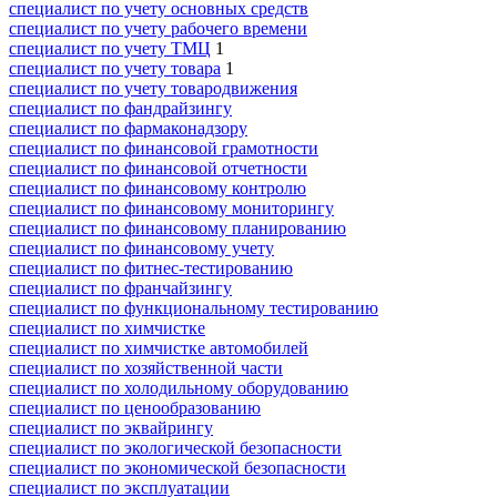
специалист по учету основных средств
специалист по учету рабочего времени
специалист по учету ТМЦ
1
специалист по учету товара
1
специалист по учету товародвижения
специалист по фандрайзингу
специалист по фармаконадзору
специалист по финансовой грамотности
специалист по финансовой отчетности
специалист по финансовому контролю
специалист по финансовому мониторингу
специалист по финансовому планированию
специалист по финансовому учету
специалист по фитнес-тестированию
специалист по франчайзингу
специалист по функциональному тестированию
специалист по химчистке
специалист по химчистке автомобилей
специалист по хозяйственной части
специалист по холодильному оборудованию
специалист по ценообразованию
специалист по эквайрингу
специалист по экологической безопасности
специалист по экономической безопасности
специалист по эксплуатации