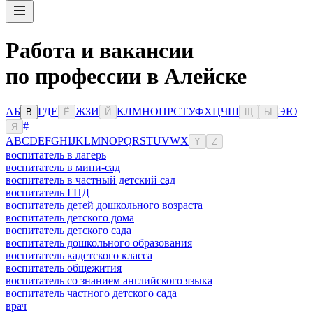
Работа и вакансии
по профессии в Алейске
А
Б
Г
Д
Е
Ж
З
И
К
Л
М
Н
О
П
Р
С
Т
У
Ф
Х
Ц
Ч
Ш
Э
Ю
В
Ё
Й
Щ
Ы
#
Я
A
B
C
D
E
F
G
H
I
J
K
L
M
N
O
P
Q
R
S
T
U
V
W
X
Y
Z
воспитатель в лагерь
воспитатель в мини-сад
воспитатель в частный детский сад
воспитатель ГПД
воспитатель детей дошкольного возраста
воспитатель детского дома
воспитатель детского сада
воспитатель дошкольного образования
воспитатель кадетского класса
воспитатель общежития
воспитатель со знанием английского языка
воспитатель частного детского сада
врач