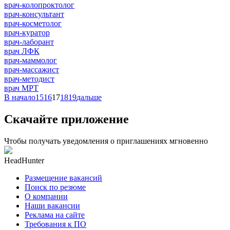
врач-колопроктолог
врач-консультант
врач-косметолог
врач-куратор
врач-лаборант
врач ЛФК
врач-маммолог
врач-массажист
врач-методист
врач МРТ
В начало
15
16
17
18
19
дальше
Скачайте приложение
Чтобы получать уведомления о приглашениях мгновенно
HeadHunter
Размещение вакансий
Поиск по резюме
О компании
Наши вакансии
Реклама на сайте
Требования к ПО