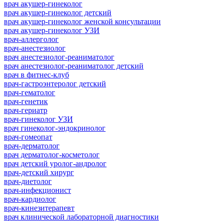
врач акушер-гинеколог
врач акушер-гинеколог детский
врач акушер-гинеколог женской консультации
врач акушер-гинеколог УЗИ
врач-аллерголог
врач-анестезиолог
врач анестезиолог-реаниматолог
врач анестезиолог-реаниматолог детский
врач в фитнес-клуб
врач-гастроэнтеролог детский
врач-гематолог
врач-генетик
врач-гериатр
врач-гинеколог УЗИ
врач гинеколог-эндокринолог
врач-гомеопат
врач-дерматолог
врач дерматолог-косметолог
врач детский уролог-андролог
врач-детский хирург
врач-диетолог
врач-инфекционист
врач-кардиолог
врач-кинезитерапевт
врач клинической лабораторной диагностики