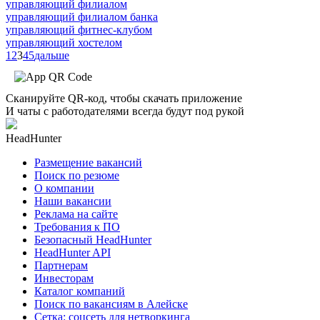
управляющий филиалом
управляющий филиалом банка
управляющий фитнес-клубом
управляющий хостелом
1
2
3
4
5
дальше
Сканируйте QR-код, чтобы скачать приложение
И чаты с работодателями всегда будут под рукой
HeadHunter
Размещение вакансий
Поиск по резюме
О компании
Наши вакансии
Реклама на сайте
Требования к ПО
Безопасный HeadHunter
HeadHunter API
Партнерам
Инвесторам
Каталог компаний
Поиск по вакансиям в Алейске
Сетка: соцсеть для нетворкинга