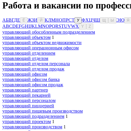
Работа и вакансии по професс
А
Б
В
Г
Д
Е
Ж
З
И
К
Л
М
Н
О
П
Р
С
Т
Ф
Х
Ц
Ч
Ш
Э
Ю
Ё
Й
У
Щ
Ы
Я
A
B
C
D
E
F
G
H
I
J
K
L
M
N
O
P
Q
R
S
T
U
V
W
X
Y
Z
управляющий обособленным подразделением
управляющий объектом
1
управляющий объектом недвижимости
управляющий операционным офисом
управляющий отделением
управляющий отделом
управляющий отделом персонала
управляющий отделом продаж
управляющий офисом
управляющий офисом банка
управляющий офисом продаж
управляющий партнер
управляющий пекарней
управляющий персоналом
управляющий пиццерией
управляющий пищевым производством
управляющий подразделением
1
управляющий проектом
1
управляющий производством
1