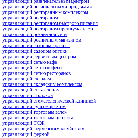
управляющий развлекательным центром
управляющий региональными продажами
управляющий ресторанным комплексом
управляющий рестораном
управляющий рестораном быстрого питания
управляющий рестораном премиум-класса
управляющий розничной сети
управляющий розничным магазином
управляющий салоном красоты
управляющий салоном оптики
управляющий сервисным центром
управляющий сетью кафе
управляющий сетью кофеен
управляющий сетью ресторанов
управляющий складом
управляющий складским комплексом
управляющий спа-салоном
управляющий столовой
управляющий стоматологической клиникой
управляющий супермаркетом
управляющий торговым залом
управляющий торговым центром
управляющий ТСЖ
управляющий фермерским хозяйством
управляющий фермой